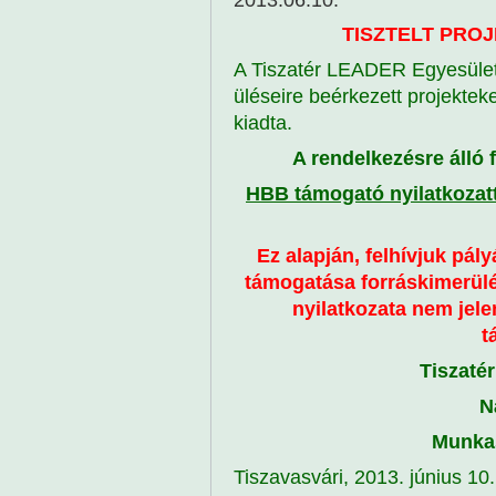
TISZTELT PRO
A Tiszatér LEADER Egyesület 
üléseire beérkezett projekteke
kiadta.
A rendelkezésre álló f
HBB támogató nyilatkozatt
Ez alapján, felhívjuk pál
támogatása forráskimerülé
nyilatkozata nem jele
t
Tiszaté
N
Munkas
Tiszavasvári, 2013. június 10.