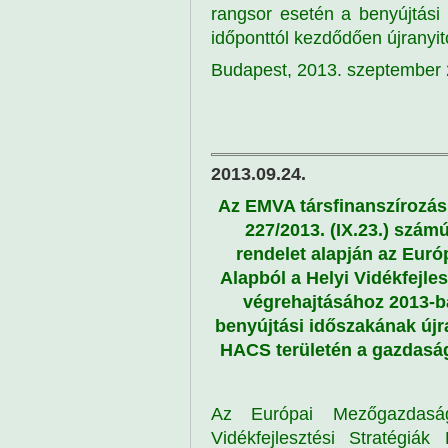
rangsor esetén a benyújtási
időponttól kezdődően újranyi
Budapest, 2013. szeptember 
2013.09.24.
Az EMVA társfinanszírozás
227/2013. (IX.23.) szám
rendelet alapján az Euró
Alapból a Helyi Vidékfejle
végrehajtásához 2013-
benyújtási időszakának újr
HACS területén a gazdaság
Az Európai Mezőgazdasági
Vidékfejlesztési Stratégiá