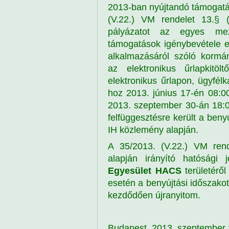
2013-ban nyújtandó támogatáso
(V.22.) VM rendelet 13.§ 
pályázatot az egyes mező
támogatások igénybevétele e
alkalmazásáról szóló kormán
az elektronikus űrlapkitöltő
elektronikus űrlapon, ügyfél
hoz 2013. június 17-én 08:00
2013. szeptember 30-án 18:00
felfüggesztésre került a beny
IH közlemény alapján.
A 35/2013. (V.22.) VM rend
alapján irányító hatósági
Egyesület HACS
területérő
esetén a benyújtási időszako
kezdődően újranyitom.
Budapest, 2013. szeptember 