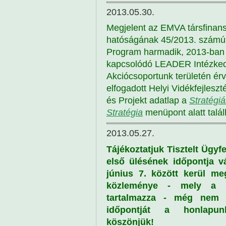
2013.05.30.
Megjelent az EMVA társfinans
hatóságának 45/2013. számú
Program harmadik, 2013-ban 
kapcsolódó LEADER Intézkedé
Akciócsoportunk területén érv
elfogadott Helyi Vidékfejlesz
és Projekt adatlap a
Stratégiá
Stratégia
menüpont alatt talál
2013.05.27.
Tájékoztatjuk Tisztelt Ügyfe
első ülésének időpontja vá
június 7. között kerül me
közleménye - mely a be
tartalmazza - még nem 
időpontját a honlapun
köszönjük!