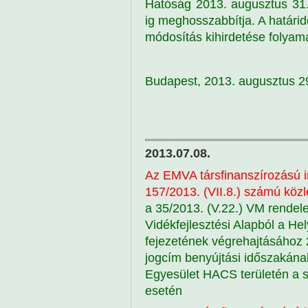
Hatóság 2013. augusztus 31.
ig meghosszabbítja. A határi
módosítás kihirdetése folyam
Budapest, 2013. augusztus 2
2013.07.08.
Az EMVA társfinanszírozású 
157/2013. (VII.8.) számú kö
a 35/2013. (V.22.) VM rendel
Vidékfejlesztési Alapból a He
fejezetének végrehajtásához
jogcím benyújtási időszakának
Egyesület HACS területén a sz
esetén