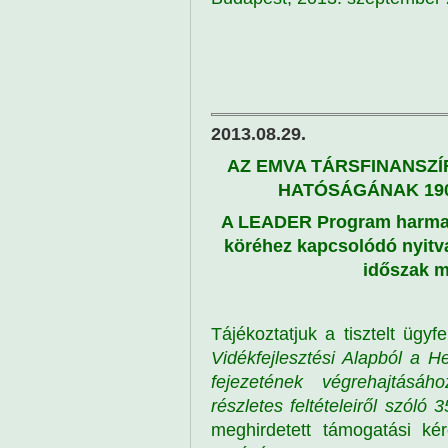
2013.08.29.
AZ EMVA TÁRSFINANSZÍ
HATÓSÁGÁNAK 190
A LEADER Program harmadi
köréhez kapcsolódó nyitva
időszak m
Tájékoztatjuk a tisztelt ügyf
Vidékfejlesztési Alapból a H
fejezetének végrehajtásá
részletes feltételeiről szóló
meghirdetett támogatási kér