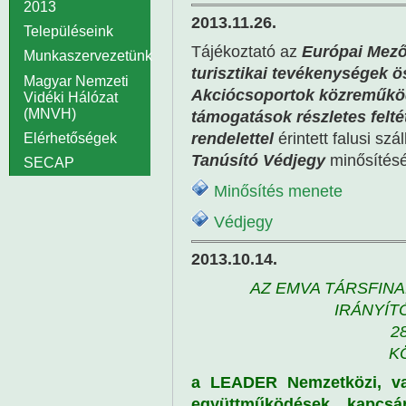
2013
2013.11.26.
Településeink
Tájékoztató az
Európai Mező
Munkaszervezetünk
turisztikai tevékenységek 
Magyar Nemzeti
Akciócsoportok közreműkö
Vidéki Hálózat
(MNVH)
támogatások részletes feltét
rendelettel
érintett falusi sz
Elérhetőségek
Tanúsító Védjegy
minősítésé
SECAP
Minősítés menete
Védjegy
2013.10.14.
AZ EMVA TÁRSFIN
IRÁNYÍT
28
K
a LEADER Nemzetközi, va
együttműködések kapcsá