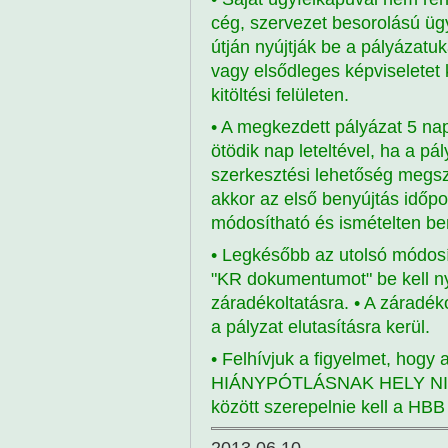
cég, szervezet besorolású üg
útján nyújtják be a pályázat
vagy elsődleges képviseletet k
kitöltési felületen.
• A megkezdett pályázat 5 nap
ötödik nap leteltével, ha a pá
szerkesztési lehetőség megszű
akkor az első benyújtás időpo
módosítható és ismételten be
• Legkésőbb az utolsó módos
"KR dokumentumot" be kell 
záradékoltatásra. • A záradé
a pályzat elutasításra kerül.
• Felhívjuk a figyelmet, hogy
HIÁNYPÓTLÁSNAK HELY NINCS, 
között szerepelnie kell a HBB 
2013.06.10.