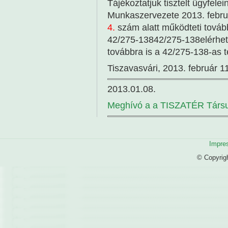
Tájékoztatjuk tisztelt ügyfele
Munkaszervezete 2013. febru
4.
szám alatt működteti tovább
42/275-138
42/275-138
elérhe
továbbra is a 42/275-138-as 
Tiszavasvári, 2013. február 1
2013.01.08.
Meghívó a a TISZATÉR Társu
Impre
© Copyrig