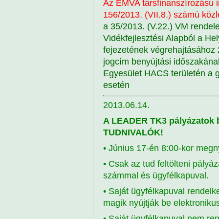
Az EMVA társfinanszírozású 
156/2013. (VII.8.) számú kö
a 35/2013. (V.22.) VM rendel
Vidékfejlesztési Alapból a He
fejezetének végrehajtásához
jogcím benyújtási időszakának
Egyesület HACS területén a g
esetén
2013.06.14.
A LEADER TK3 pályázatok 
TUDNIVALÓK!
• Június 17-én 8:00-kor megny
• Csak az tud feltölteni pályá
számmal és ügyfélkapuval.
• Saját ügyfélkapuval rendel
magik nyújtják be elektroniku
• Saját ügyfélkapuval nem re