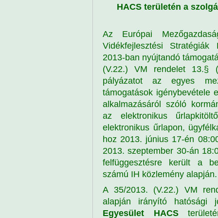
HACS területén a szolgál
Az Európai Mezőgazdasági
Vidékfejlesztési Stratégiá
2013-ban nyújtandó támogatáso
(V.22.) VM rendelet 13.§ 
pályázatot az egyes mező
támogatások igénybevétele e
alkalmazásáról szóló kormán
az elektronikus űrlapkitöltő
elektronikus űrlapon, ügyfél
hoz 2013. június 17-én 08:00
2013. szeptember 30-án 18:00
felfüggesztésre került a be
számú IH közlemény alapján.
A 35/2013. (V.22.) VM rend
alapján irányító hatósági
Egyesület
HACS
terület