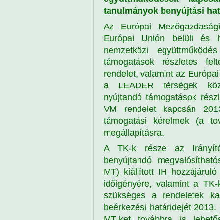
tanulmányok benyújtási hat
Az Európai Mezőgazdasági
Európai Unión belüli és h
nemzetközi együttműködés 
támogatások részletes felt
rendelet, valamint az Európa
a LEADER térségek közöt
nyújtandó támogatások részlet
VM rendelet kapcsán 201
támogatási kérelmek (a tov
megállapításra.
A TK-k része az Irányít
benyújtandó megvalósítható
MT) kiállított IH hozzájáruló 
időigényére, valamint a TK-
szükséges a rendeletek ka
beérkezési határidejét 2013.
MT-ket továbbra is lehető