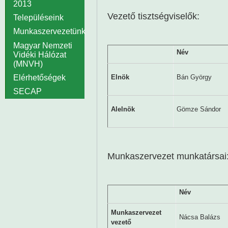
2013
Vezető tisztségviselők:
Településeink
Munkaszervezetünk
Magyar Nemzeti
Név
Vidéki Hálózat
(MNVH)
Elérhetőségek
Elnök
Bán György
SECAP
Alelnök
Gömze Sándor
Munkaszervezet munkatársai
Név
Munkaszervezet
Nácsa Balázs
vezető