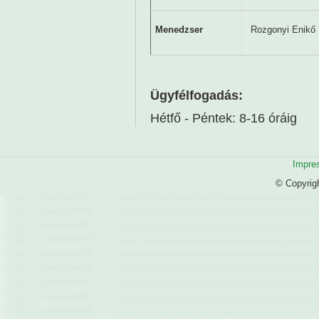
Menedzser
Rozgonyi Enikő
Ügyfélfogadás:
Hétfő - Péntek: 8-16 óráig
Impre
© Copyrig