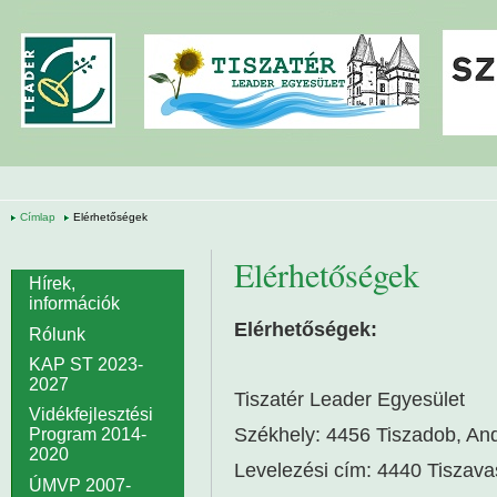
Ugrás a tartalomra
Címlap
Elérhetőségek
Elérhetőségek
Hírek,
információk
Elérhetőségek:
Rólunk
KAP ST 2023-
2027
Tiszatér Leader Egyesület
Vidékfejlesztési
Székhely: 4456 Tiszadob, And
Program 2014-
2020
Levelezési cím: 4440 Tiszavas
ÚMVP 2007-