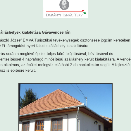
zálláshelyek kialakítása Gávavencsellőn
ászló József EMVA Turisztikai tevékenységek ösztönzése jogcím keretében
 Ft támogatást nyert falusi szálláshely kialakítására.
ás során a meglévő épület teljes körű felújításával, bővítésével és
ntesítéssel 4 napraforgó minősítésű szálláshely került kialakításra. A vendé
a alkalmas, az épület melegvíz ellátását 2 db napkollektor segíti. A fejleszté
asz is építésre került.