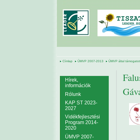
Ugrás a tartalomra
Címlap
ÚMVP 2007-2013
ÚMVP által támogatott
Falu
Hírek,
információk
Gáva
Rólunk
KAP ST 2023-
2027
Vidékfejlesztési
Program 2014-
2020
ÚMVP 2007-