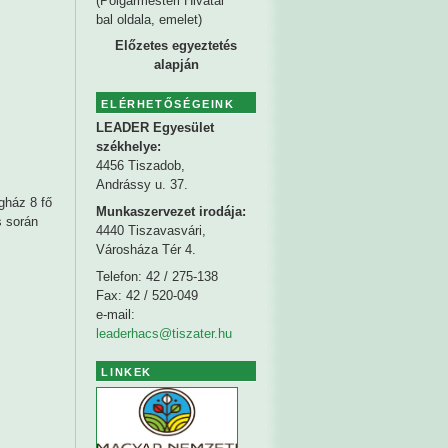
(Polgármesteri Hivatal
bal oldala, emelet)
Előzetes egyeztetés
alapján
ELÉRHETŐSÉGEINK
LEADER Egyesület
székhelye
:
4456 Tiszadob,
Andrássy u. 37.
gház 8 fő
Munkaszervezet irodája:
s során
4440 Tiszavasvári,
Városháza Tér 4.
Telefon: 42 / 275-138
Fax: 42 / 520-049
e-mail:
leaderhacs@tiszater.hu
LINKEK