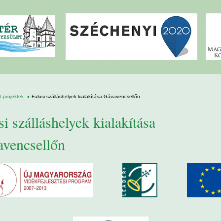
 projektek
Falusi szálláshelyek kialakítása Gávavencsellőn
si szálláshelyek kialakítása
vencsellőn