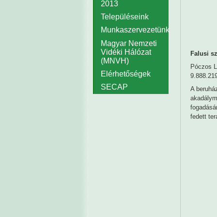
2013
Településeink
Munkaszervezetünk
Magyar Nemzeti
Vidéki Hálózat
Falusi s
(MNVH)
Póczos L
Elérhetőségek
9.888.219
SECAP
A beruház
akadályme
fogadásár
fedett ter