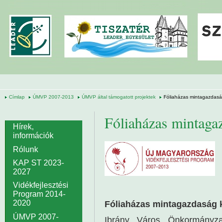
Ugrás a tartalomra
Címlap
ÚMVP 2007-2013
ÚMVP által támogatott projektek
Fóliaházas mintagazdaság
Fóliaházas mintagaz
Hírek,
információk
Rólunk
KAP ST 2023-
2027
Vidékfejlesztési
Program 2014-
2020
Fóliaházas mintagazdaság k
ÚMVP 2007-
Ibrány Város Önkormányza