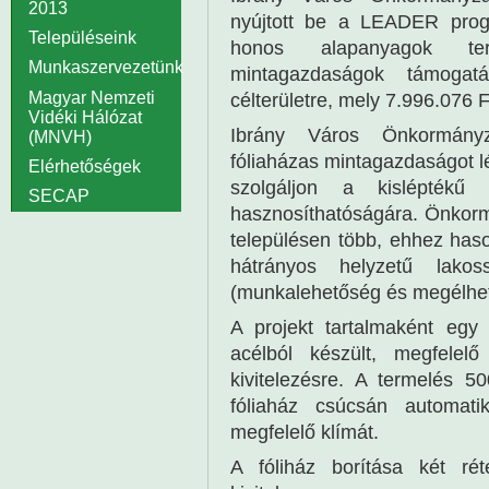
2013
nyújtott be a LEADER prog
Településeink
honos alapanyagok ter
Munkaszervezetünk
mintagazdaságok támoga
Magyar Nemzeti
célterületre, mely 7.996.076 
Vidéki Hálózat
Ibrány Város Önkormányz
(MNVH)
fóliaházas mintagazdaságot l
Elérhetőségek
szolgáljon a kisléptékű 
SECAP
hasznosíthatóságára. Önkormá
településen több, ehhez haso
hátrányos helyzetű lakoss
(munkalehetőség és megélhet
A projekt tartalmaként egy 
acélból készült, megfelelő 
kivitelezésre. A termelés 5
fóliaház csúcsán automatik
megfelelő klímát.
A fóliház borítása két rét