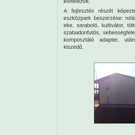
kivitelezve.
A fejlesztés részét képez
eszközpark beszerzése: rotác
eke, saraboló, kultivátor, tö
szabadonfutós, sebességfele
komposztáló adapter, után
kiszedő.