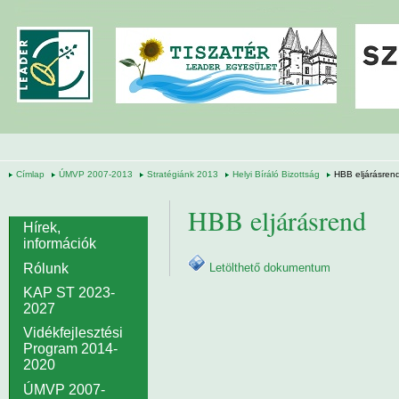
Ugrás a tartalomra
Címlap
ÚMVP 2007-2013
Stratégiánk 2013
Helyi Bíráló Bizottság
HBB eljárásren
HBB eljárásrend
Hírek,
információk
Letölthető dokumentum
Rólunk
KAP ST 2023-
2027
Vidékfejlesztési
Program 2014-
2020
ÚMVP 2007-