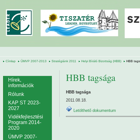
Ugrás a tartalomra
Címlap
ÚMVP 2007-2013
Stratégiánk 2011
Helyi Bíráló Bizottság (HBB)
HBB tag
HBB tagsága
Hírek,
információk
HBB tagsága
Rólunk
2011.08.18.
KAP ST 2023-
2027
Letölthető dokumentum
Vidékfejlesztési
Program 2014-
2020
ÚMVP 2007-