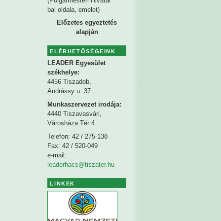
(Polgármesteri Hivatal
bal oldala, emelet)
Előzetes egyeztetés
alapján
ELÉRHETŐSÉGEINK
LEADER Egyesület
székhelye
:
4456 Tiszadob,
Andrássy u. 37.
Munkaszervezet irodája:
4440 Tiszavasvári,
Városháza Tér 4.
Telefon: 42 / 275-138
Fax: 42 / 520-049
e-mail:
leaderhacs@tiszater.hu
LINKEK