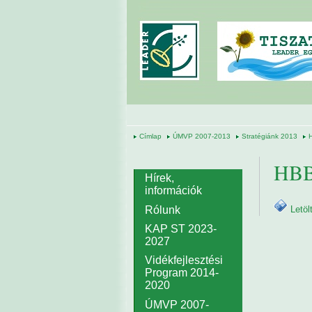
Ugrás a tartalomra
Címlap
ÚMVP 2007-2013
Stratégiánk 2013
H
HBB
Hírek,
információk
Letö
Rólunk
KAP ST 2023-
2027
Vidékfejlesztési
Program 2014-
2020
ÚMVP 2007-