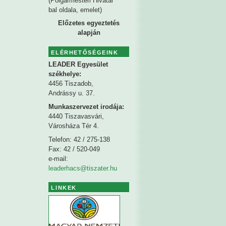
(Polgármesteri Hivatal
bal oldala, emelet)
Előzetes egyeztetés
alapján
ELÉRHETŐSÉGEINK
LEADER Egyesület
székhelye
:
4456 Tiszadob,
Andrássy u. 37.
Munkaszervezet irodája:
4440 Tiszavasvári,
Városháza Tér 4.
Telefon: 42 / 275-138
Fax: 42 / 520-049
e-mail:
leaderhacs@tiszater.hu
LINKEK