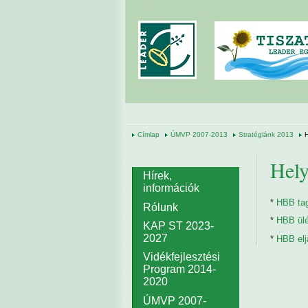
Ugrás a tartalomra
Címlap
ÚMVP 2007-2013
Stratégiánk 2013
H
Hely
Hírek,
információk
*
HBB ta
Rólunk
*
HBB ülé
KAP ST 2023-
2027
*
HBB elj
Vidékfejlesztési
Program 2014-
2020
ÚMVP 2007-