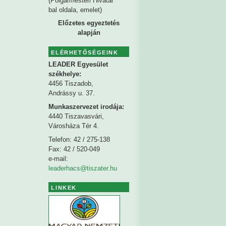
(Polgármesteri Hivatal
bal oldala, emelet)
Előzetes egyeztetés
alapján
ELÉRHETŐSÉGEINK
LEADER Egyesület
székhelye
:
4456 Tiszadob,
Andrássy u. 37.
Munkaszervezet irodája:
4440 Tiszavasvári,
Városháza Tér 4.
Telefon: 42 / 275-138
Fax: 42 / 520-049
e-mail:
leaderhacs@tiszater.hu
LINKEK