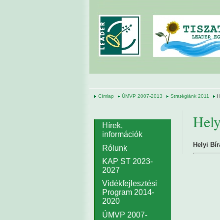
Ugrás a tartalomra
Címlap
ÚMVP 2007-2013
Stratégiánk 2011
H
Hely
Hírek,
információk
Helyi Bí
Rólunk
KAP ST 2023-
2027
Vidékfejlesztési
Program 2014-
2020
ÚMVP 2007-