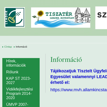
Ugrás a tartalomra
Címlap
Információ
Információ
Hírek,
információk
Tájékozatjuk Tisztelt Ügyfe
Rólunk
Egyesület valamennyi LEADE
KAP ST 2023-
érhető el:
2027
Vidékfejlesztési
https://www.mvh.allamkincstar
Program 2014-
2020
ÚMVP 2007-