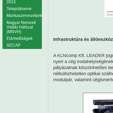
2013
Településeink
Munkaszervezetünk
Magyar Nemzeti
Vidéki Hálózat
(MNVH)
Elérhetőségek
Infrastruktúra és állóeszkö
SECAP
A KLNcomp Kft. LEADER jogcí
nyert a cég irodahelyiségének
pályázatnak köszönhetően be
nélkülözhetetlen optikai szálh
modulpár, valamint cégismerte