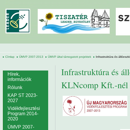
Ugrás a tartalomra
Címlap
ÚMVP 2007-2013
ÚMVP által támogatott projektek
Infrastruktúra és állóesz
Infrastruktúra és ál
Hírek,
információk
KLNcomp Kft.-nél
Rólunk
KAP ST 2023-
2027
Vidékfejlesztési
Program 2014-
2020
ÚMVP 2007-