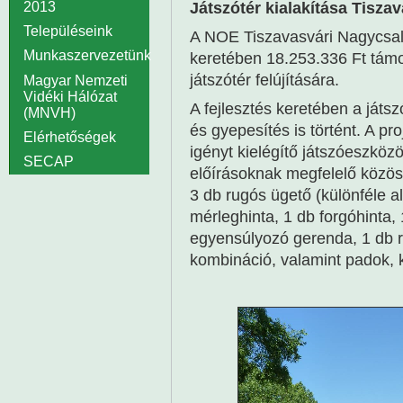
Játszótér kialakítása Tisza
2013
Településeink
A NOE Tiszavasvári Nagycsa
Munkaszervezetünk
keretében 18.253.336 Ft támo
játszótér felújítására.
Magyar Nemzeti
Vidéki Hálózat
A fejlesztés keretében a játszó
(MNVH)
és gyepesítés is történt. A p
Elérhetőségek
igényt kielégítő játszóeszköz
SECAP
előírásoknak megfelelő közöss
3 db rugós ügető (különféle a
mérleghinta, 1 db forgóhinta
egyensúlyozó gerenda, 1 db r
kombináció, valamint padok, k