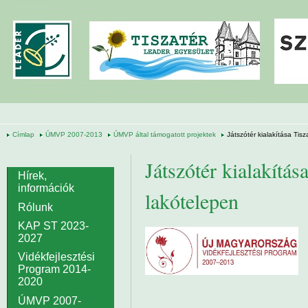
Ugrás a tartalomra
Címlap
ÚMVP 2007-2013
ÚMVP által támogatott projektek
Játszótér kialakítása Tis
Játszótér kialakítá
Hírek,
információk
lakótelepen
Rólunk
KAP ST 2023-
2027
Vidékfejlesztési
Program 2014-
2020
ÚMVP 2007-