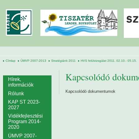
Ugrás a tartalomra
Címlap
ÚMVP 2007-2013
Stratégiánk 2011
HVS felülvizsgálat 2011. 02.10.- 05.15.
Kapcsolódó dokum
Hírek,
információk
Kapcsolódó dokumentumok
Rólunk
KAP ST 2023-
2027
Vidékfejlesztési
Program 2014-
2020
ÚMVP 2007-