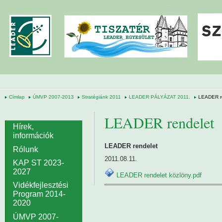
Ugrás a tartalomra
Címlap
ÚMVP 2007-2013
Stratégiánk 2011
LEADER PÁLYÁZAT 2011.
LEADER r
LEADER rendelet
Hírek,
információk
LEADER rendelet
Rólunk
2011.08.11.
KAP ST 2023-
2027
LEADER rendelet közlöny.pdf
Vidékfejlesztési
Program 2014-
2020
ÚMVP 2007-