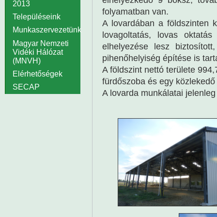
2013
folyamatban van.
Településeink
A lovardában a földszinten ki
Munkaszervezetünk
lovagoltatás, lovas oktatá
Magyar Nemzeti
elhelyezése lesz biztosítot
Vidéki Hálózat
pihenőhelyiség építése is tar
(MNVH)
A földszint nettó területe 9
Elérhetőségek
fürdőszoba és egy közlekedő k
SECAP
A lovarda munkálatai jelenleg