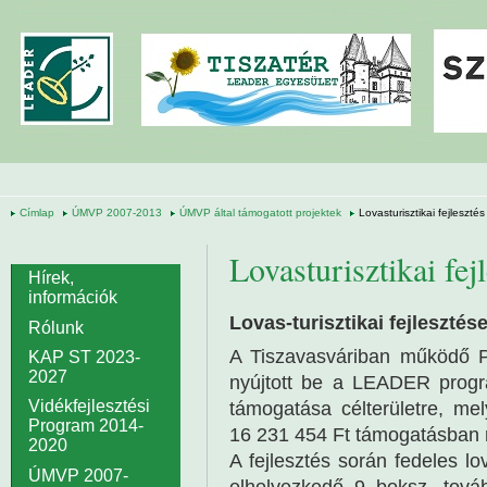
Ugrás a tartalomra
Címlap
ÚMVP 2007-2013
ÚMVP által támogatott projektek
Lovasturisztikai fejleszt
Lovasturisztikai fe
Hírek,
információk
Lovas-turisztikai fejleszté
Rólunk
A Tiszavasváriban működő P
KAP ST 2023-
2027
nyújtott be a LEADER progr
Vidékfejlesztési
támogatása célterületre, mel
Program 2014-
16 231 454 Ft támogatásban r
2020
A fejlesztés során fedeles lo
ÚMVP 2007-
elhelyezkedő 9 boksz, tov