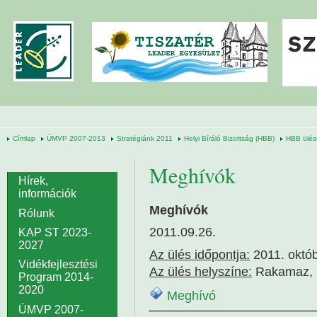
Ugrás a tartalomra
Címlap
ÚMVP 2007-2013
Stratégiánk 2011
Helyi Bíráló Bizottság (HBB)
HBB ülés
Meghívók
Hírek,
információk
Meghívók
Rólunk
2011.09.26.
KAP ST 2023-
2027
Az ülés időpontja:
2011. októb
Vidékfejlesztési
Az ülés helyszíne:
Rakamaz, Sz
Program 2014-
2020
Meghívó
ÚMVP 2007-