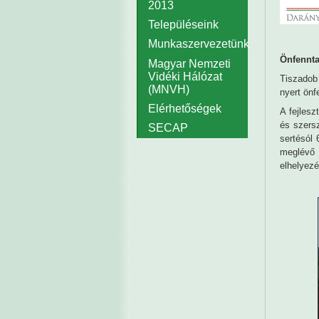
2013
Településeink
Munkaszervezetünk
Önfennta
Magyar Nemzeti
Vidéki Hálózat
Tiszadob
(MNVH)
nyert önf
Elérhetőségek
A fejles
és szersz
SECAP
sertésól 
meglévő
elhelyezé