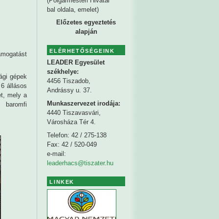
(Polgármesteri Hivatal
bal oldala, emelet)
Előzetes egyeztetés
alapján
ELÉRHETŐSÉGEINK
ámogatást
LEADER Egyesület
székhelye
:
ági gépek
4456 Tiszadob,
 6 állásos
Andrássy u. 37.
et, mely a
Munkaszervezet irodája:
 baromfi
4440 Tiszavasvári,
Városháza Tér 4.
Telefon: 42 / 275-138
Fax: 42 / 520-049
e-mail:
leaderhacs@tiszater.hu
LINKEK