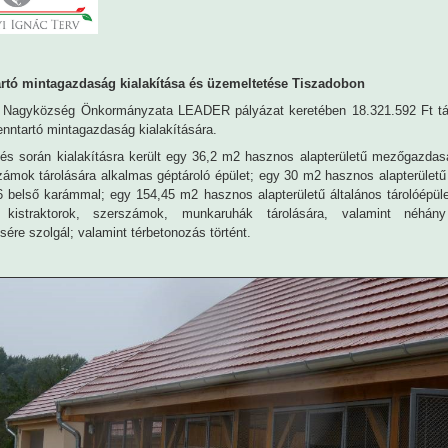
rtó mintagazdaság kialakítása és üzemeltetése Tiszadobon
 Nagyközség Önkormányzata LEADER pályázat keretében 18.321.592 Ft t
enntartó mintagazdaság kialakítására.
ztés során kialakításra került egy 36,2 m2 hasznos alapterületű mezőgazdas
ámok tárolására alkalmas géptároló épület; egy 30 m2 hasznos alapterületű
6 belső karámmal; egy 154,45 m2 hasznos alapterületű általános tárolóépül
 kistraktorok, szerszámok, munkaruhák tárolására, valamint néhány
sére szolgál; valamint térbetonozás történt.