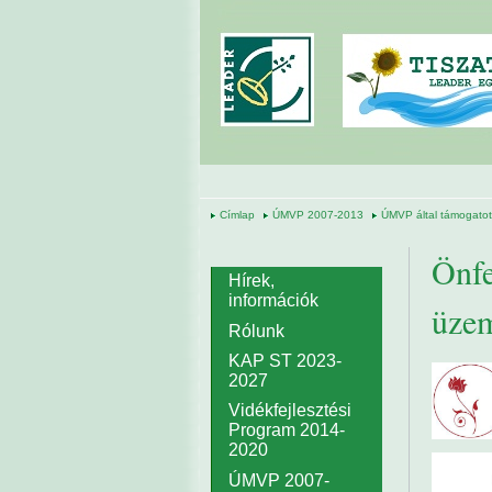
Ugrás a tartalomra
Címlap
ÚMVP 2007-2013
ÚMVP által támogatott
Önfe
Hírek,
információk
üzem
Rólunk
KAP ST 2023-
2027
Vidékfejlesztési
Program 2014-
2020
ÚMVP 2007-