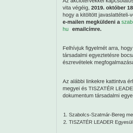
Az akciótervekkel kapcsolatos 
vita végéig,
2019. október 18
hogy a kitöltött javaslattétel
e-mailen megküldeni a
szab
hu
emailcímre.
Felhívjuk figyelmét arra, hog
társadalmi egyeztetésre boc
észrevételek megfogalmazásá
Az alábbi linkekre kattintva 
megyei és TISZATÉR LEADER
dokumentum társadalmi egyezt
Szabolcs-Szatmár-Bereg m
TISZATÉR LEADER Egyesüle