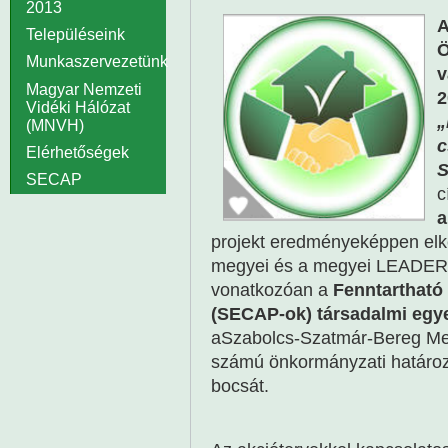
2013
A
Településeink
Ö
Munkaszervezetünk
v
Magyar Nemzeti
2
Vidéki Hálózat
„
(MNVH)
c
Elérhetőségek
S
SECAP
c
a
projekt eredményeképpen elk
megyei és a megyei LEADER H
vonatkozóan a
Fenntartható 
(SECAP-ok) társadalmi egy
aSzabolcs-Szatmár-Bereg Meg
számú önkormányzati határoz
bocsát.