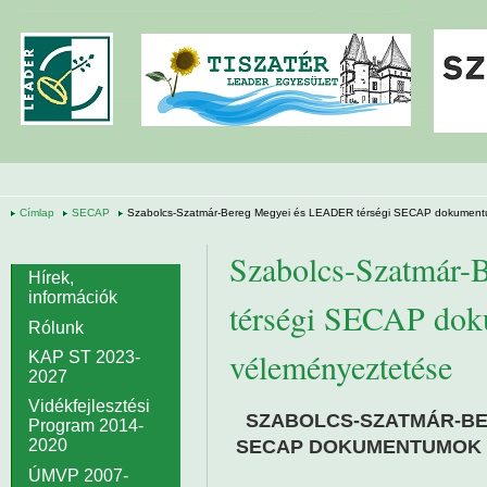
Ugrás a tartalomra
Címlap
SECAP
Szabolcs-Szatmár-Bereg Megyei és LEADER térségi SECAP dokumentu
Szabolcs-Szatmár
Hírek,
információk
térségi SECAP dok
Rólunk
véleményeztetése
KAP ST 2023-
2027
Vidékfejlesztési
SZABOLCS-SZATMÁR-BE
Program 2014-
SECAP DOKUMENTUMOK 
2020
ÚMVP 2007-