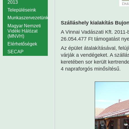
2013
Településeink
Munkaszervezetünk
Szálláshely kialakítás Bujo
Magyar Nemzeti
Vidéki Hálózat
A Vinnai Vadászati Kft. 2011-
(MNVH)
26.054.477 Ft támogatást nyert
Elérhetőségek
Az épület átalakításával, felú
SECAP
várják a vendégeket. A szállá
keretében sor került kertrend
4 napraforgós minősítésű.