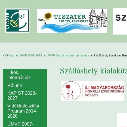
Ugrás a tartalomra
Címlap
ÚMVP 2007-2013
ÚMVP által támogatott projektek
Szálláshely kialakítás Bu
Szálláshely kialakí
Hírek,
információk
Rólunk
KAP ST 2023-
2027
Vidékfejlesztési
Program 2014-
2020
ÚMVP 2007-