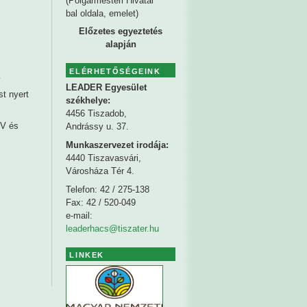
(Polgármesteri Hivatal
bal oldala, emelet)
Előzetes egyeztetés
alapján
ELÉRHETŐSÉGEINK
LEADER Egyesület
t nyert
székhelye
:
4456 Tiszadob,
TV és
Andrássy u. 37.
s
Munkaszervezet irodája:
4440 Tiszavasvári,
Városháza Tér 4.
Telefon: 42 / 275-138
Fax: 42 / 520-049
e-mail:
leaderhacs@tiszater.hu
LINKEK