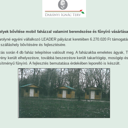
elyek bővítése mobil faházzal valamint berendezése és fűnyíró vásárlása
árolyné egyéni vállalkozó LEADER pályázat keretében 6.270.020 Ft támogatás
szálláshely bővítésére és fejlesztésére.
ás során 4 db faház telepítése valósult meg. A faházakba emeletes ágyak, 
ény került elhelyezésre, továbbá beszerzésre került takarítógép, mosógép é
sítményű fűnyíró. A fejlesztés bemutatása érdekében leporelló is készült.