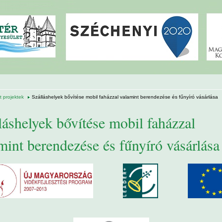
 projektek
Szálláshelyek bővítése mobil faházzal valamint berendezése és fűnyíró vásárlása
láshelyek bővítése mobil faházzal
mint berendezése és fűnyíró vásárlása