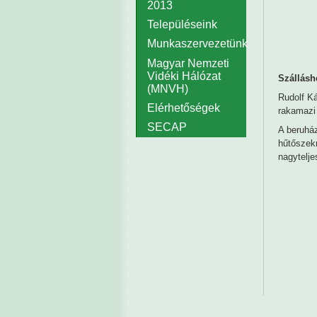
2013
Településeink
Munkaszervezetünk
Magyar Nemzeti
Vidéki Hálózat
Szállásh
(MNVH)
Rudolf K
Elérhetőségek
rakamazi 
SECAP
A beruház
hűtőszekr
nagytelje