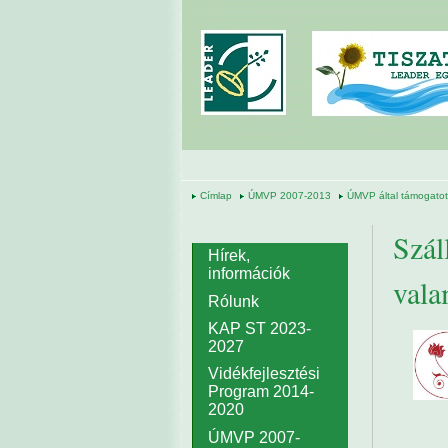
Ugrás a tartalomra
Címlap
ÚMVP 2007-2013
ÚMVP által támogatott
Szál
Hírek,
információk
vala
Rólunk
KAP ST 2023-
2027
Vidékfejlesztési
Program 2014-
2020
ÚMVP 2007-