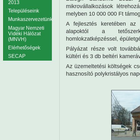
2013
mikrovállalkozások létrehoz
Településeink
melyben 10 000 000 Ft támog
Munkaszervezetünk
A fejlesztés keretében az ü
Magyar Nemzeti
alapoktól a tetőszerke
Vidéki Hálózat
homlokzatképzéssel, épületgé
(MNVH)
Elérhetőségek
Pályázat része volt tovább
kültéri és 3 db beltéri kamer
SECAP
Az üzemeltetési költségek c
hasznosító polykristályos nap