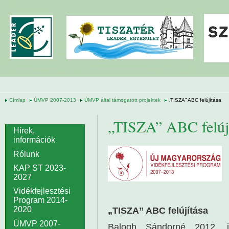
Ugrás a tartalomra
Címlap
ÚMVP 2007-2013
ÚMVP által támogatott projektek
„TISZA” ABC felújítása
„TISZA” ABC felúj
Hírek,
információk
Rólunk
KAP ST 2023-
2027
Vidékfejlesztési
Program 2014-
2020
„TISZA” ABC felújítása
ÚMVP 2007-
Balogh Sándorné 2012. jú