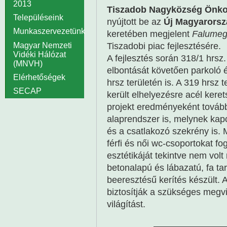
2013
Tiszadob Nagyközség Önk
Településeink
nyújtott be az
Új Magyarorsz
Munkaszervezetünk
keretében megjelent
Falumegú
Tiszadobi piac fejlesztésére.
Magyar Nemzeti
Vidéki Hálózat
A fejlesztés során 318/1 hrsz. 
(MNVH)
elbontását követően parkoló é
Elérhetőségek
hrsz területén is. A 319 hrsz t
SECAP
került elhelyezésre acél kerets
projekt eredményeként továbbá
alaprendszer is, melynek kap
és a csatlakozó szekrény is. 
férfi és női wc-csoportokat fo
esztétikáját tekintve nem volt 
betonalapú és lábazatú, fa tar
beeresztésű kerítés készült. A
biztosítják a szükséges megvil
világítást.