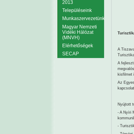
2013
Településeink
Munkaszervezetünk
Magyar Nemzeti
Vidéki Hálózat
Turisztik
(MNVH)
Elérhetőségek
A Tiszav
SECAP
Turisztik
A fejlesz
megvalósu
kisfilmet 
Az Egyesü
kapcsolat
Nyújtott t
- A Nyíri
kommunik
- Turiszt
- Térségi