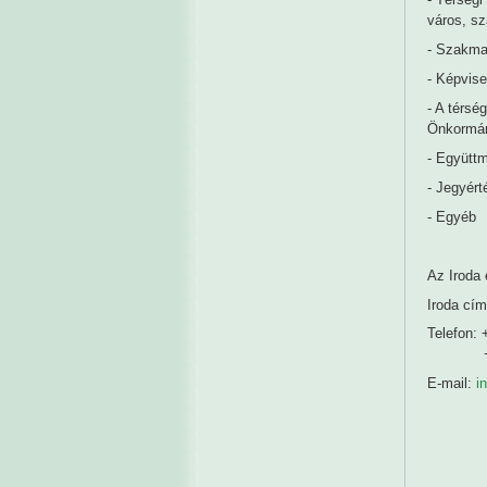
város, sz
- Szakma
- Képvise
- A térsé
Önkormány
- Együttm
- Jegyért
- Egyéb
Az Iroda 
Iroda cím
Telefon: 
+36-7
E-mail:
i