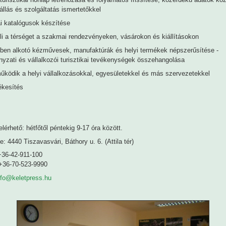
állás és szolgáltatás ismertetőkkel
i katalógusok készítése
li a térséget a szakmai rendezvényeken, vásárokon és kiállításokon
gben alkotó kézművesek, manufaktúrák és helyi termékek népszerűsítése -
zati és vállalkozói turisztikai tevékenységek összehangolása
űködik a helyi vállalkozásokkal, egyesületekkel és más szervezetekkel
ékesítés
elérhető: hétfőtől péntekig 9-17 óra között.
e: 4440 Tiszavasvári, Báthory u. 6. (Attila tér)
+36-42-911-100
0-523-9990
nfo@keletpress.hu