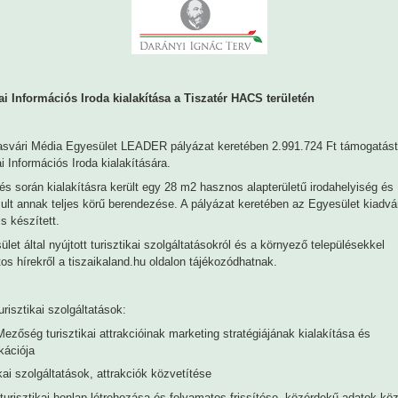
ai Információs Iroda kialakítása a Tiszatér HACS területén
asvári Média Egyesület LEADER pályázat keretében 2.991.724 Ft támogatást
ai Információs Iroda kialakítására.
tés során kialakításra került egy 28 m2 hasznos alapterületű irodahelyiség és
lt annak teljes körű berendezése. A pályázat keretében az Egyesület kiadvá
is készített.
let által nyújtott turisztikai szolgáltatásokról és a környező településekkel
os hírekről a tiszaikaland.hu oldalon tájékozódhatnak.
urisztikai szolgáltatások:
 Mezőség turisztikai attrakcióinak marketing stratégiájának kialakítása és
ációja
ikai szolgáltatások, attrakciók közvetítése
 turisztikai honlap létrehozása és folyamatos frissítése, közérdekű adatok köz