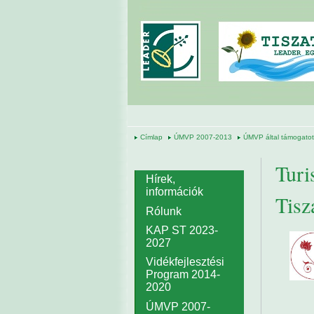
Ugrás a tartalomra
Címlap
ÚMVP 2007-2013
ÚMVP által támogatott
Turi
Hírek,
információk
Tisz
Rólunk
KAP ST 2023-
2027
Vidékfejlesztési
Program 2014-
2020
ÚMVP 2007-