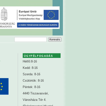
a
ÜGYFÉLFOGADÁS
Hétfő:8-16
Kedd: 8-16
Szerda: 8-16
Csütörtök: 8-16
Péntek: 8-16
4440 Tiszavasvári,
Városháza Tér 4.