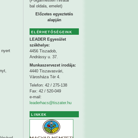
(Polgármesteri Hivatal
bal oldala, emelet)
Előzetes egyeztetés
alapján
ELÉRHETŐSÉGEINK
LEADER Egyesület
székhelye
:
 nyert
4456 Tiszadob,
Andrássy u. 37.
Munkaszervezet irodája:
nyt,
4440 Tiszavasvári,
Városháza Tér 4.
Telefon: 42 / 275-138
Fax: 42 / 520-049
e-mail:
leaderhacs@tiszater.hu
LINKEK
lésével,