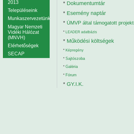
2013
Dokumentumtár
*
Településeink
Esemény naptár
*
Munkaszervezetünk
*
ÚMVP által támogatott projek
Magyar Nemzeti
Vidéki Hálózat
*
LEADER adatbázis
(MNVH)
Működési költségek
*
Elérhetőségek
*
Képregény
SECAP
Sajtószoba
*
Galéria
*
Fórum
*
GY.I.K.
*