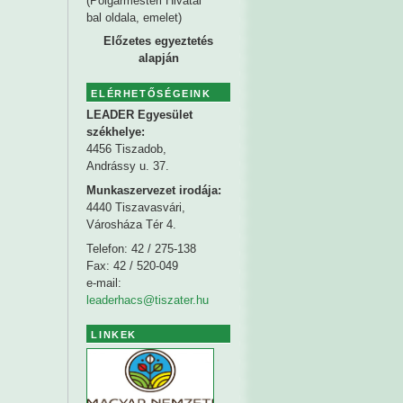
(Polgármesteri Hivatal
bal oldala, emelet)
Előzetes egyeztetés
alapján
ELÉRHETŐSÉGEINK
LEADER Egyesület
székhelye
:
4456 Tiszadob,
Andrássy u. 37.
Munkaszervezet irodája:
4440 Tiszavasvári,
Városháza Tér 4.
Telefon: 42 / 275-138
Fax: 42 / 520-049
e-mail:
leaderhacs@tiszater.hu
LINKEK