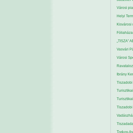
Városi pia
Helyi Ter
Kisvárosi
Fóliaháza
„TISZA” AB
Vasvári Pá
Városi Sp
Ravataloz
Ibrány Ker
Tiszadobi 
Turisztika
Turisztik
Tiszadobi
Vadászház
Tiszadada
Torkos-fo