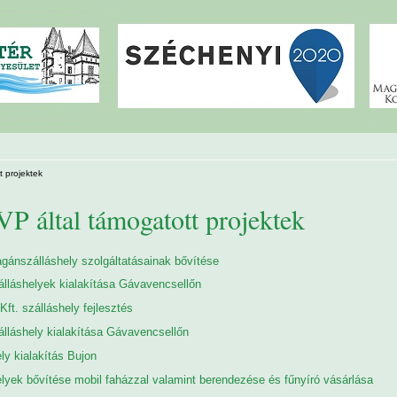
 projektek
 által támogatott projektek
gánszálláshely szolgáltatásainak bővítése
álláshelyek kialakítása Gávavencsellőn
 Kft. szálláshely fejlesztés
álláshely kialakítása Gávavencsellőn
ly kialakítás Bujon
lyek bővítése mobil faházzal valamint berendezése és fűnyíró vásárlása