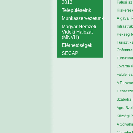
2013
Falusi sz
Településeink
Kiskeresk
Munkaszervezetünk
A gávai R
Magyar Nemzeti
Infrastru
Vidéki Hálózat
Pékség f
(MNVH)
Turisztik
Elérhetőségek
Önfennta
SECAP
Turisztika
Lovarda é
Falufejle
A Tiszava
Tiszaeszl
Szabolcs 
Agro-Szolg
Községi Pi
A Gólyahír
Játszótér 