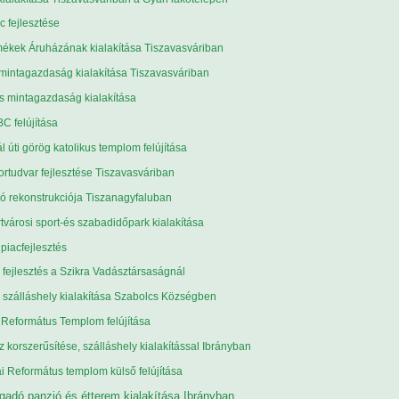
c fejlesztése
mékek Áruházának kialakítása Tiszavasváriban
 mintagazdaság kialakítása Tiszavasváriban
s mintagazdaság kialakítása
C felújítása
l úti görög katolikus templom felújítása
ortudvar fejlesztése Tiszavasváriban
ó rekonstrukciója Tiszanagyfaluban
tvárosi sport-és szabadidőpark kialakítása
piacfejlesztés
i fejlesztés a Szikra Vadásztársaságnál
ai szálláshely kialakítása Szabolcs Községben
 Református Templom felújítása
 korszerűsítése, szálláshely kialakítással Ibrányban
i Református templom külső felújítása
gadó panzió és étterem kialakítása Ibrányban