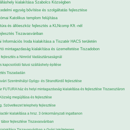
álláshely kialakítása Szabolcs Községben
edelmi egység bővítése és szolgáltatás fejlesztése
ómai Katolikus templom felújítása
ktúra és állóeszköz fejlesztés a KLNcomp Kft.-nél
ejlesztés Tiszavasváriban
ai Információs Iroda kialakítása a Tiszatér HACS területén
rtó mintagazdaság kialakítása és üzemeltetése Tiszadobon
i fejlesztés a Nimród Vadásztársaságnál
s kapcsolódó falusi szálláshely építése
sztés Tiszadadán
svári Szentmihályi Gyógy- és Strandfürdő fejlesztése
ár FUTURA ház és helyi mintagazdaság kialakítása és fejlesztése Tiszaeszláron
Község megújítása és fejlesztése
. Szövetkezet telephely fejlesztése
actér kialakítása a hrsz. 3 önkormányzati ingatlanon
 tábor fejlesztése Tiszavasváriban
kialakítása Tiszavasváriban a Gyári lakótelepen