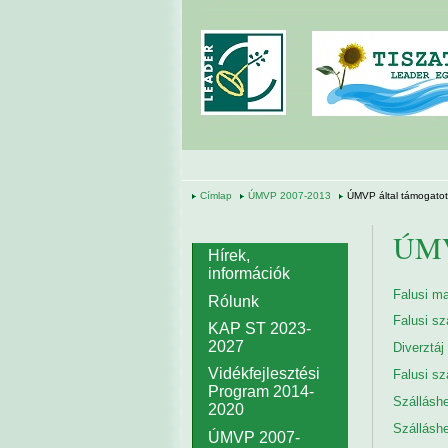
Ugrás a tartalomra
Címlap
ÚMVP 2007-2013
ÚMVP által támogatott
ÚMVP
Hírek,
információk
Falusi ma
Rólunk
Falusi sz
KAP ST 2023-
2027
Diverztáj
Vidékfejlesztési
Falusi sz
Program 2014-
Szálláshe
2020
Szálláshe
ÚMVP 2007-