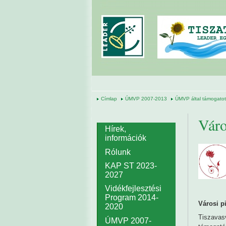
Ugrás a tartalomra
Címlap
ÚMVP 2007-2013
ÚMVP által támogatott
Váro
Hírek,
információk
Rólunk
KAP ST 2023-
2027
Vidékfejlesztési
Program 2014-
Városi pi
2020
Tiszavas
ÚMVP 2007-