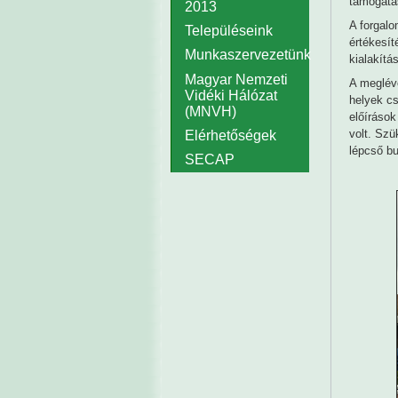
támogatás
2013
A forgalo
Településeink
értékesít
Munkaszervezetünk
kialakítá
Magyar Nemzeti
A meglévő
Vidéki Hálózat
helyek cs
(MNVH)
előírások
volt. Szü
Elérhetőségek
lépcső bu
SECAP