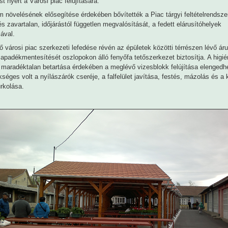
t nyert a Városi piac felújítására.
m növelésének elősegítése érdekében bővítették a Piac tárgyi feltételrendsze
és zavartalan, időjárástól független megvalósítását, a fedett elárusítóhelyek
sával.
 városi piac szerkezeti lefedése révén az épületek közötti térrészen lévő áru
apadékmentesítését oszlopokon álló fenyőfa tetőszerkezet biztosítja. A higié
 maradéktalan betartása érdekében a meglévő vizesblokk felújítása elengedh
kséges volt a nyílászárók cseréje, a falfelület javítása, festés, mázolás és a 
rkolása.