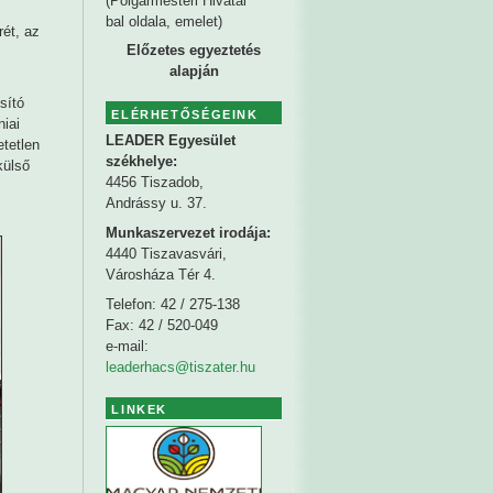
(Polgármesteri Hivatal
bal oldala, emelet)
rét, az
Előzetes egyeztetés
alapján
sító
ELÉRHETŐSÉGEINK
niai
LEADER Egyesület
etetlen
székhelye
:
külső
4456 Tiszadob,
Andrássy u. 37.
Munkaszervezet irodája:
4440 Tiszavasvári,
Városháza Tér 4.
Telefon: 42 / 275-138
Fax: 42 / 520-049
e-mail:
leaderhacs@tiszater.hu
LINKEK