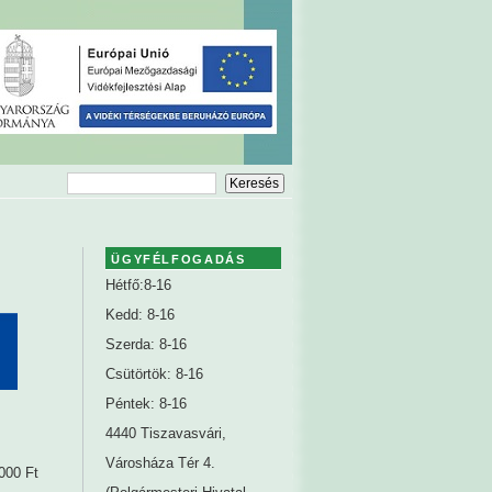
ÜGYFÉLFOGADÁS
Hétfő:8-16
Kedd: 8-16
Szerda: 8-16
Csütörtök: 8-16
Péntek: 8-16
4440 Tiszavasvári,
Városháza Tér 4.
000 Ft