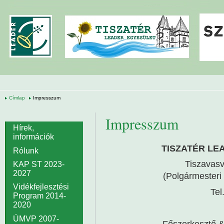
Ugrás a tartalomra
Címlap
Impresszum
Impresszum
Hírek,
információk
TISZATÉR LEA
Rólunk
Tiszavasv
KAP ST 2023-
2027
(Polgármesteri 
Vidékfejlesztési
Tel
Program 2014-
2020
ÚMVP 2007-
Főszerkesztő &